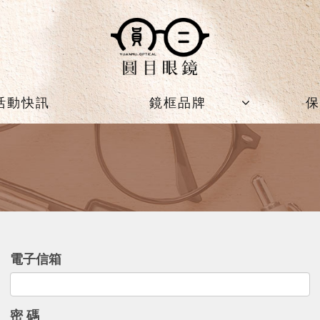
活動快訊
鏡框品牌
保
電子信箱
密 碼