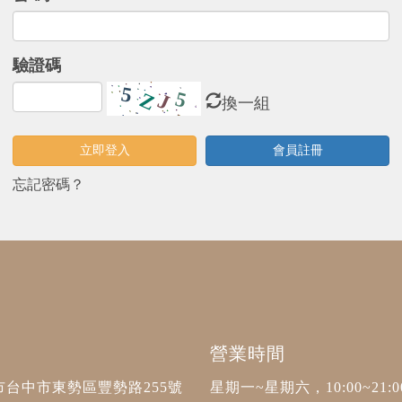
驗證碼
換一組
立即登入
會員註冊
忘記密碼？
營業時間
台中市東勢區豐勢路255號
星期一~星期六，10:00~21:0