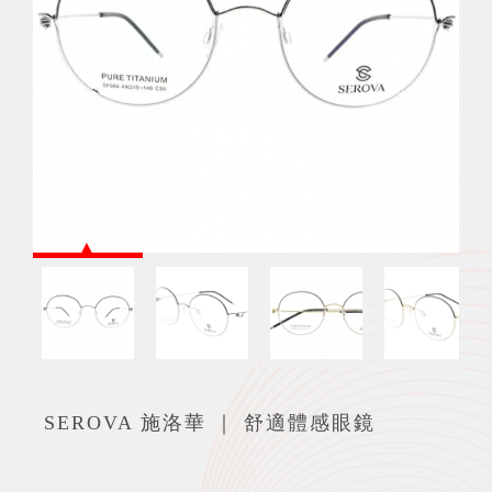
SEROVA 施洛華 ｜ 舒適體感眼鏡